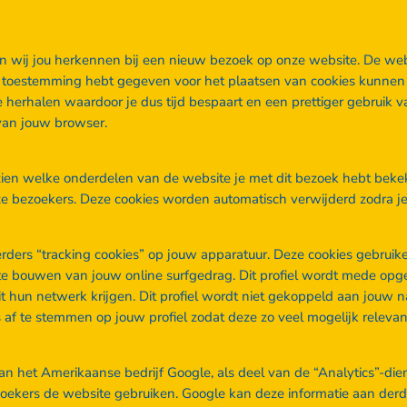
 wij jou herkennen bij een nieuw bezoek op onze website. De web
toestemming hebt gegeven voor het plaatsen van cookies kunnen w
te herhalen waardoor je dus tijd bespaart en een prettiger gebrui
 van jouw browser.
zien welke onderdelen van de website je met dit bezoek hebt beke
e bezoekers. Deze cookies worden automatisch verwijderd zodra je
ers “tracking cookies” op jouw apparatuur. Deze cookies gebruiken
 te bouwen van jouw online surfgedrag. Dit profiel wordt mede opg
t hun netwerk krijgen. Dit profiel wordt niet gekoppeld aan jouw na
af te stemmen op jouw profiel zodat deze zo veel mogelijk relevant 
n het Amerikaanse bedrijf Google, als deel van de “Analytics”-dien
oekers de website gebruiken. Google kan deze informatie aan derde