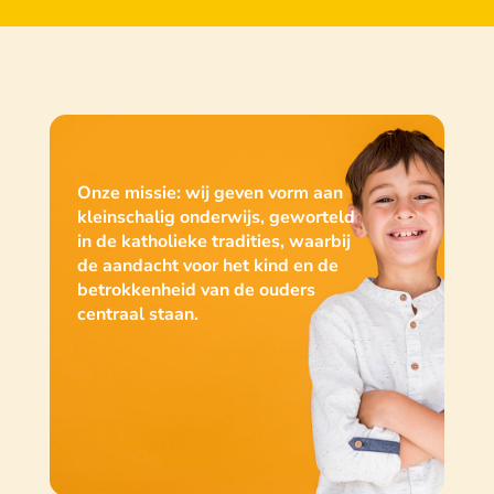
Onze missie: wij geven vorm aan
kleinschalig onderwijs, geworteld
in de katholieke tradities, waarbij
de aandacht voor het kind en de
betrokkenheid van de ouders
centraal staan.