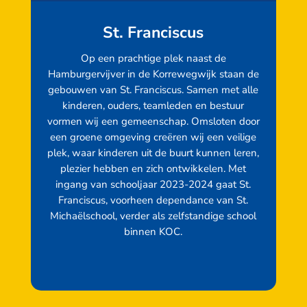
St. Franciscus
Op een prachtige plek naast de
Hamburgervijver in de Korrewegwijk staan de
gebouwen van St. Franciscus. Samen met alle
kinderen, ouders, teamleden en bestuur
vormen wij een gemeenschap. Omsloten door
een groene omgeving creëren wij een veilige
plek, waar kinderen uit de buurt kunnen leren,
plezier hebben en zich ontwikkelen. Met
ingang van schooljaar 2023-2024 gaat St.
Franciscus, voorheen dependance van St.
Michaëlschool, verder als zelfstandige school
binnen KOC.