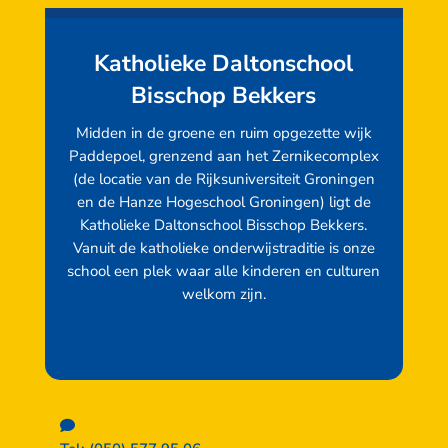
Katholieke Daltonschool
Bisschop Bekkers
Midden in de groene en ruim opgezette wijk
Paddepoel, grenzend aan het Zernikecomplex
(de locatie van de Rijksuniversiteit Groningen
en de Hanze Hogeschool Groningen) ligt de
Katholieke Daltonschool Bisschop Bekkers.
Vanuit de katholieke onderwijstraditie is onze
school een plek waar alle kinderen en culturen
welkom zijn.